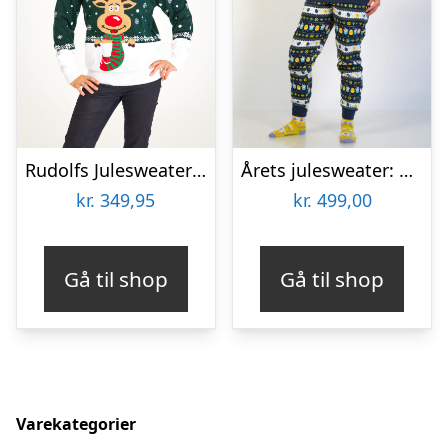
Rudolfs Julesweater Grøn – dame / kvinder.
Årets julesweater: Påskesæt Blå – dame / kvinder. Ugly Christmas Sweater lavet i Danmark
kr.
349,95
kr.
499,00
Gå til shop
Gå til shop
Varekategorier