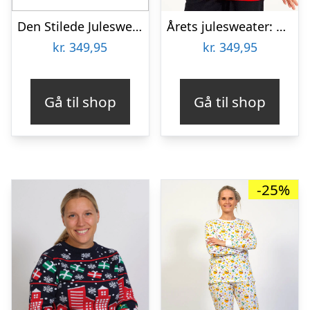
Den Stilede Julesweater – dame / kvinder.
Årets julesweater: Sexy And I Glow It Blå – dame / kvinder. Ugly Christmas Sweater lavet i Danmark
kr.
349,95
kr.
349,95
Gå til shop
Gå til shop
-25%