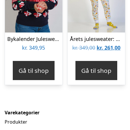
Bykalender Julesweateren – dame / kvinder.
Årets julesweater: Påskekyllingens Påskepyjamas – dame / kvinder. Ugly Christmas Sweater lavet i Danmark
Den
De
kr.
349,95
kr.
349,00
kr.
261,00
oprindelige
aktu
pris
pris
Gå til shop
Gå til shop
var:
er:
kr. 349,00.
kr. 
Varekategorier
Produkter