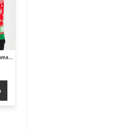
Juletræets Julesweater Rød LED – dame / kvinder
p