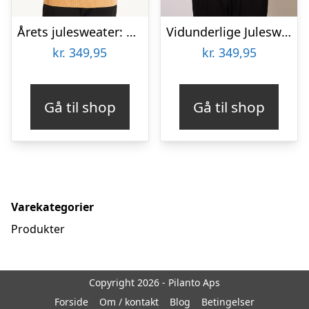
Årets julesweater: Walking Around With My Snowmies LED – dame / kvinder. Ugly Christmas Sweater lavet i Danmark
Vidunderlige Julesweater – dame / kvinder.
kr.
349,95
kr.
349,95
Gå til shop
Gå til shop
Varekategorier
Produkter
Copyright 2026 - Pilanto Aps
Forside
Om / kontakt
Blog
Betingelser