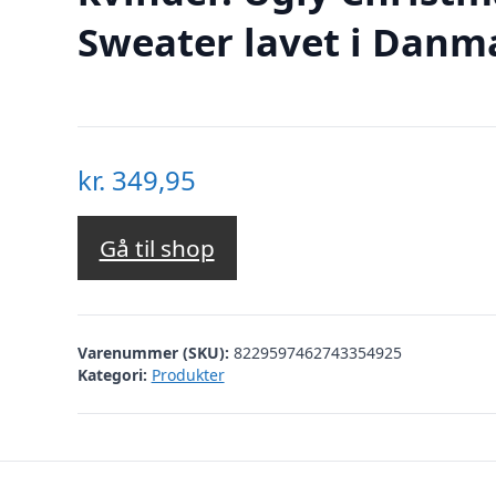
Sweater lavet i Danm
kr.
349,95
Gå til shop
Varenummer (SKU):
8229597462743354925
Kategori:
Produkter