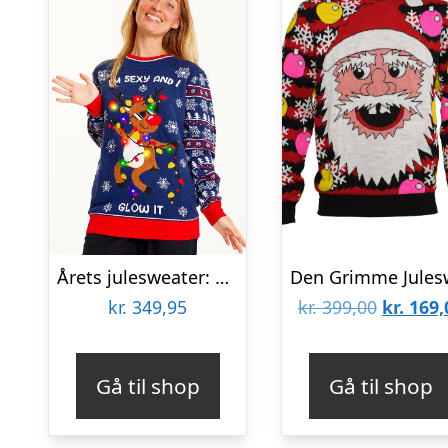
Årets julesweater: Sexy And I Glow It Blå – dame / kvinder. Ugly Christmas Sweater lavet i Danmark
Den
kr.
349,95
kr.
399,00
kr.
169,
oprinde
pris
Gå til shop
Gå til shop
var:
kr. 399,