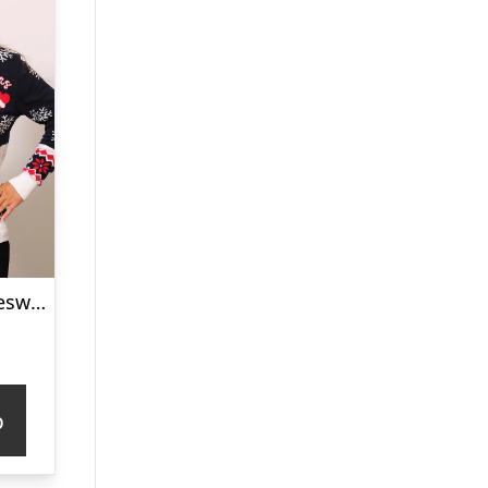
Vidunderlige Julesweater – dame / kvinder.
p