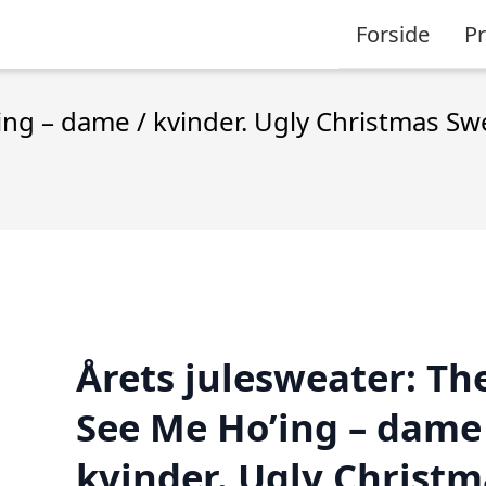
Forside
P
ing – dame / kvinder. Ugly Christmas Sw
Årets julesweater: Th
See Me Ho’ing – dame
kvinder. Ugly Christm