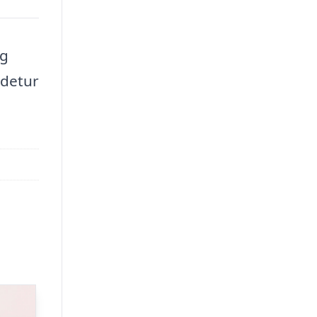
og
ædetur