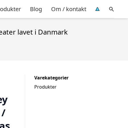
rodukter
Blog
Om / kontakt
eater lavet i Danmark
Varekategorier
Produkter
ey
 /
as