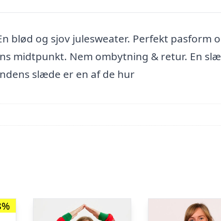
:En blød og sjov julesweater. Perfekt pasform 
estens midtpunkt. Nem ombytning & retur. En sl
dens slæde er en af de hur
8%