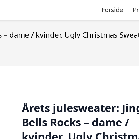
Forside
P
ks – dame / kvinder. Ugly Christmas Swea
Årets julesweater: Jin
Bells Rocks – dame /
kvinder. Ugly Christm