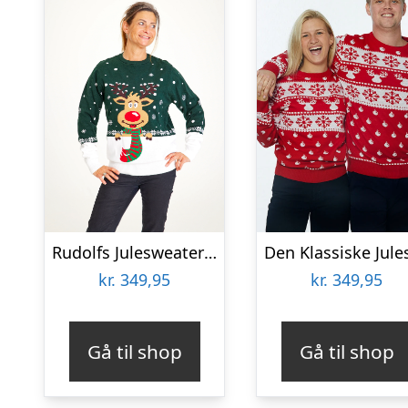
Rudolfs Julesweater Grøn – dame / kvinder.
kr.
349,95
kr.
349,95
Gå til shop
Gå til shop