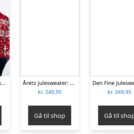
Den Klassiske Julesweater Rød – dame / kvinder.
Årets julesweater: Christmas Is Coming – dame / kvinder. Ugly Christmas Sweater lavet i Danmark
kr.
249,95
kr.
349,95
Gå til shop
Gå til sho